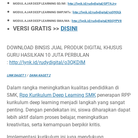
MODUL AJAR DEEP LEARNING SD/MI :
http://lynk.id/rudydigital/GP7AJry
MODUL AJAR DEEP LEARNING SMP/MTs :
http://lynk.id/rudydigital/vzQ9QLk
MODUL AJAR DEEP LEARNING SMA/MA :
http://lynk.id/rudydigital/KGQYPV8
VERSI GRATIS >>
DISINI
DOWNLOAD BINSIS JUAL PRODUK DIGITAL KHUSUS
GURU HASILKAN 10 JUTA PERBULAN
:
http://lynk.id/rudydigital/o3QKDlM
LINK DAGET 1
/
DANA KAGET 2
Dalam rangka meningkatkan kualitas pendidikan di
SMK,
Rpp Kurikulum Deep Learning SMK
penerapan RPP
kurikulum deep learning menjadi langkah yang sangat
penting. Dengan pendekatan ini, siswa diharapkan dapat
lebih aktif dalam proses belajar, meningkatkan
kreativitas, serta kemampuan berpikir kritis.
Implementasi kurikulum ini juga mendukung