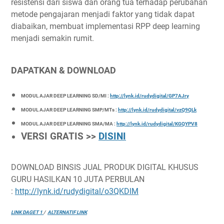
resistensi dari siswa dan orang tua terhadap perubahan
metode pengajaran menjadi faktor yang tidak dapat
diabaikan, membuat implementasi RPP deep learning
menjadi semakin rumit.
DAPATKAN & DOWNLOAD
MODUL AJAR DEEP LEARNING SD/MI :
http://lynk.id/rudydigital/GP7AJry
MODUL AJAR DEEP LEARNING SMP/MTs :
http://lynk.id/rudydigital/vzQ9QLk
MODUL AJAR DEEP LEARNING SMA/MA :
http://lynk.id/rudydigital/KGQYPV8
VERSI GRATIS >>
DISINI
DOWNLOAD BINSIS JUAL PRODUK DIGITAL KHUSUS
GURU HASILKAN 10 JUTA PERBULAN
:
http://lynk.id/rudydigital/o3QKDlM
LINK DAGET 1
/
ALTERNATIF LINK