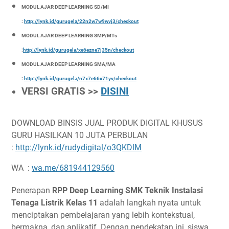
MODUL AJAR DEEP LEARNING SD/MI
:
http://lynk.id/gurugela/22n2w7w9wvj3/checkout
MODUL AJAR DEEP LEARNING SMP/MTs
:
http://lynk.id/gurugela/xe6ezne7j35n/checkout
MODUL AJAR DEEP LEARNING SMA/MA
:
http://lynk.id/gurugela/n7x7e66x71yv/checkout
VERSI GRATIS >>
DISINI
DOWNLOAD BINSIS JUAL PRODUK DIGITAL KHUSUS
GURU HASILKAN 10 JUTA PERBULAN
:
http://lynk.id/rudydigital/o3QKDlM
WA :
wa.me/681944129560
Penerapan
RPP Deep Learning SMK Teknik Instalasi
Tenaga Listrik Kelas 11
adalah langkah nyata untuk
menciptakan pembelajaran yang lebih kontekstual,
bermakna, dan aplikatif. Dengan pendekatan ini, siswa