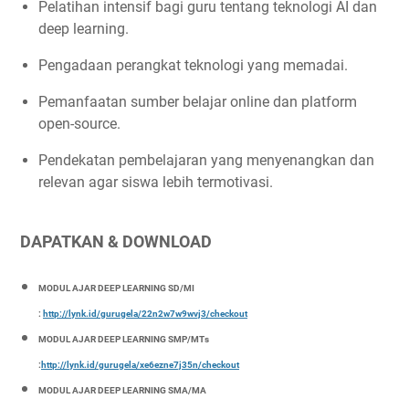
Pelatihan intensif bagi guru tentang teknologi AI dan
deep learning.
Pengadaan perangkat teknologi yang memadai.
Pemanfaatan sumber belajar online dan platform
open-source.
Pendekatan pembelajaran yang menyenangkan dan
relevan agar siswa lebih termotivasi.
DAPATKAN & DOWNLOAD
MODUL AJAR DEEP LEARNING SD/MI
:
http://lynk.id/gurugela/22n2w7w9wvj3/checkout
MODUL AJAR DEEP LEARNING SMP/MTs
:
http://lynk.id/gurugela/xe6ezne7j35n/checkout
MODUL AJAR DEEP LEARNING SMA/MA