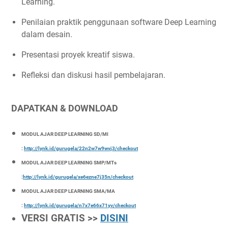
Learning.
Penilaian praktik penggunaan software Deep Learning
dalam desain.
Presentasi proyek kreatif siswa.
Refleksi dan diskusi hasil pembelajaran.
DAPATKAN & DOWNLOAD
MODUL AJAR DEEP LEARNING SD/MI
:
http://lynk.id/gurugela/22n2w7w9wvj3/checkout
MODUL AJAR DEEP LEARNING SMP/MTs
:
http://lynk.id/gurugela/xe6ezne7j35n/checkout
MODUL AJAR DEEP LEARNING SMA/MA
:
http://lynk.id/gurugela/n7x7e66x71yv/checkout
VERSI GRATIS >>
DISINI