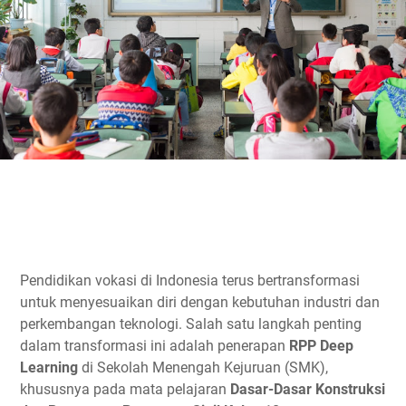
Pendidikan vokasi di Indonesia terus bertransformasi
untuk menyesuaikan diri dengan kebutuhan industri dan
perkembangan teknologi. Salah satu langkah penting
dalam transformasi ini adalah penerapan
RPP Deep
Learning
di Sekolah Menengah Kejuruan (SMK),
khususnya pada mata pelajaran
Dasar-Dasar Konstruksi