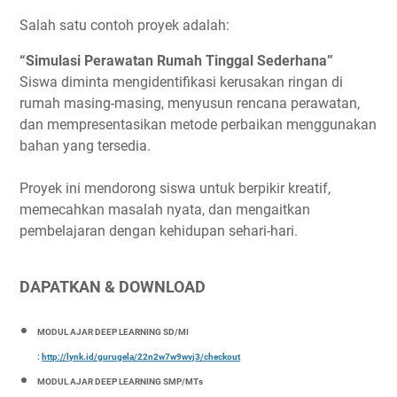
Salah satu contoh proyek adalah:
“Simulasi Perawatan Rumah Tinggal Sederhana”
Siswa diminta mengidentifikasi kerusakan ringan di
rumah masing-masing, menyusun rencana perawatan,
dan mempresentasikan metode perbaikan menggunakan
bahan yang tersedia.
Proyek ini mendorong siswa untuk berpikir kreatif,
memecahkan masalah nyata, dan mengaitkan
pembelajaran dengan kehidupan sehari-hari.
DAPATKAN & DOWNLOAD
MODUL AJAR DEEP LEARNING SD/MI
:
http://lynk.id/gurugela/22n2w7w9wvj3/checkout
MODUL AJAR DEEP LEARNING SMP/MTs