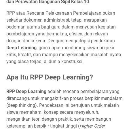
dan Perawatan Bangunan Sipil Kelas 10
.
RPP atau Rencana Pelaksanaan Pembelajaran bukan
sekadar dokumen administrasi, tetapi merupakan
pedoman utama bagi guru dalam menyusun kegiatan
pembelajaran yang bermakna, efisien, dan relevan
dengan dunia kerja. Dengan mengadopsi pendekatan
Deep Learning
, guru dapat mendorong siswa berpikir
kritis, kreatif, dan mampu menyelesaikan masalah nyata
yang biasa terjadi di dunia konstruksi.
Apa Itu RPP Deep Learning?
RPP Deep Learning
adalah rencana pembelajaran yang
dirancang untuk mengaktifkan proses berpikir mendalam
(deep thinking). Pendekatan ini bertujuan untuk melatih
siswa memahami konsep secara menyeluruh,
mengaitkan teori dengan praktik, serta membangun
keterampilan berpikir tingkat tinggi (
Higher Order