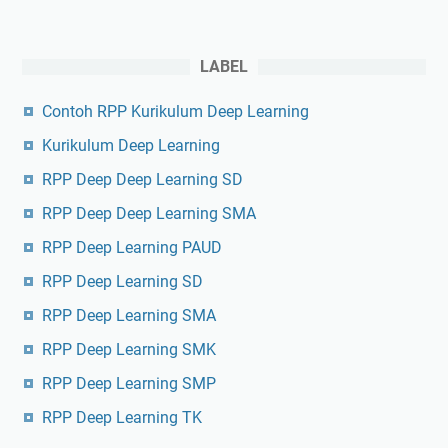
LABEL
Contoh RPP Kurikulum Deep Learning
Kurikulum Deep Learning
RPP Deep Deep Learning SD
RPP Deep Deep Learning SMA
RPP Deep Learning PAUD
RPP Deep Learning SD
RPP Deep Learning SMA
RPP Deep Learning SMK
RPP Deep Learning SMP
RPP Deep Learning TK