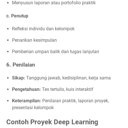
Menyusun laporan atau portofolio praktik
c. Penutup
Refleksi individu dan kelompok
Penarikan kesimpulan
Pemberian umpan balik dan tugas lanjutan
6. Penilaian
Sikap:
Tanggung jawab, kedisiplinan, kerja sama
Pengetahuan:
Tes tertulis, kuis interaktif
Keterampilan:
Penilaian praktik, laporan proyek,
presentasi kelompok
Contoh Proyek Deep Learning