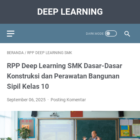
DEEP LEARNING
BERANDA
/
RPP DEEP LEARNING SMK
RPP Deep Learning SMK Dasar-Dasar
Konstruksi dan Perawatan Bangunan
Sipil Kelas 10
September 06, 2025
Posting Komentar