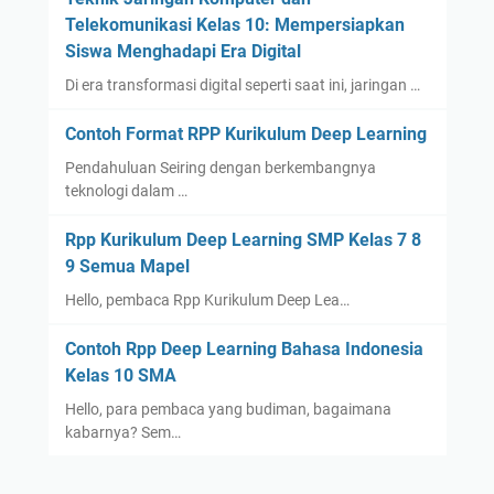
Telekomunikasi Kelas 10: Mempersiapkan
Siswa Menghadapi Era Digital
Di era transformasi digital seperti saat ini, jaringan …
Contoh Format RPP Kurikulum Deep Learning
Pendahuluan Seiring dengan berkembangnya
teknologi dalam …
Rpp Kurikulum Deep Learning SMP Kelas 7 8
9 Semua Mapel
Hello, pembaca Rpp Kurikulum Deep Lea…
Contoh Rpp Deep Learning Bahasa Indonesia
Kelas 10 SMA
Hello, para pembaca yang budiman, bagaimana
kabarnya? Sem…