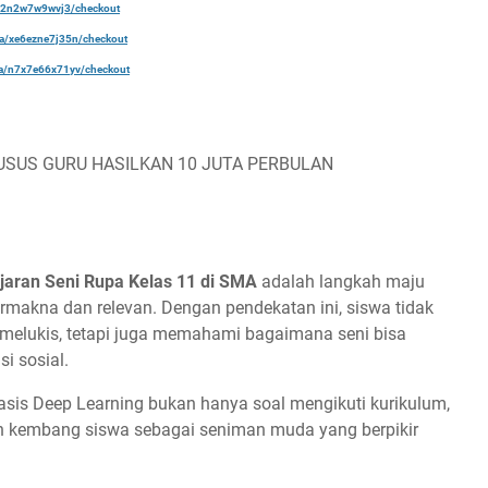
a/22n2w7w9wvj3/checkout
ela/xe6ezne7j35n/checkout
ela/n7x7e66x71yv/checkout
USUS GURU HASILKAN 10 JUTA PERBULAN
jaran Seni Rupa Kelas 11 di SMA
adalah langkah maju
makna dan relevan. Dengan pendekatan ini, siswa tidak
 melukis, tetapi juga memahami bagaimana seni bisa
si sosial.
sis Deep Learning bukan hanya soal mengikuti kurikulum,
uh kembang siswa sebagai seniman muda yang berpikir