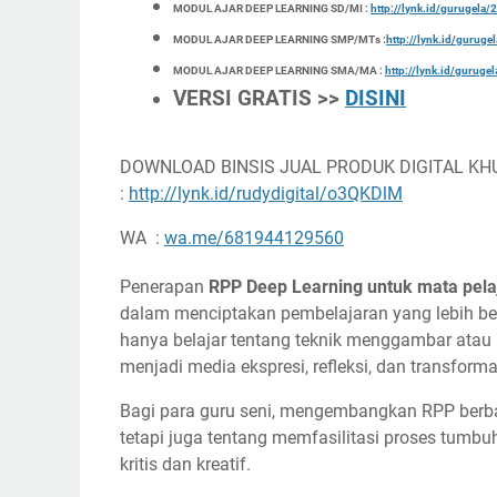
MODUL AJAR DEEP LEARNING SD/MI :
http://lynk.id/gurugel
MODUL AJAR DEEP LEARNING SMP/MTs :
http://lynk.id/gurug
MODUL AJAR DEEP LEARNING SMA/MA :
http://lynk.id/gurug
VERSI GRATIS >>
DISINI
DOWNLOAD BINSIS JUAL PRODUK DIGITAL KH
:
http://lynk.id/rudydigital/o3QKDlM
WA :
wa.me/681944129560
Penerapan
RPP Deep Learning untuk mata pela
dalam menciptakan pembelajaran yang lebih ber
hanya belajar tentang teknik menggambar atau
menjadi media ekspresi, refleksi, dan transforma
Bagi para guru seni, mengembangkan RPP berba
tetapi juga tentang memfasilitasi proses tumb
kritis dan kreatif.