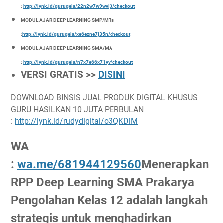
:
http://lynk.id/gurugela/22n2w7w9wvj3/checkout
MODUL AJAR DEEP LEARNING SMP/MTs
:
http://lynk.id/gurugela/xe6ezne7j35n/checkout
MODUL AJAR DEEP LEARNING SMA/MA
:
http://lynk.id/gurugela/n7x7e66x71yv/checkout
VERSI GRATIS >>
DISINI
DOWNLOAD BINSIS JUAL PRODUK DIGITAL KHUSUS
GURU HASILKAN 10 JUTA PERBULAN
:
http://lynk.id/rudydigital/o3QKDlM
WA
:
wa.me/681944129560
Menerapkan
RPP Deep Learning SMA Prakarya
Pengolahan Kelas 12
adalah langkah
strategis untuk menghadirkan