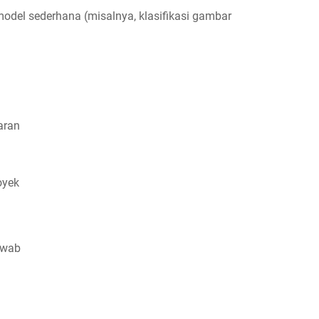
el sederhana (misalnya, klasifikasi gambar
aran
oyek
awab