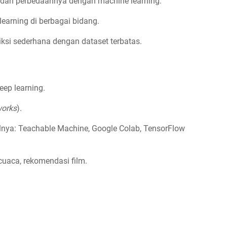
 dan perbedaannya dengan machine learning.
earning di berbagai bidang.
ksi sederhana dengan dataset terbatas.
eep learning.
works
).
lnya: Teachable Machine, Google Colab, TensorFlow
cuaca, rekomendasi film.