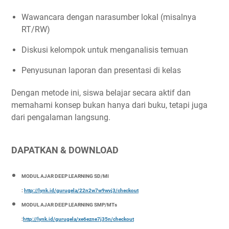
Wawancara dengan narasumber lokal (misalnya
RT/RW)
Diskusi kelompok untuk menganalisis temuan
Penyusunan laporan dan presentasi di kelas
Dengan metode ini, siswa belajar secara aktif dan
memahami konsep bukan hanya dari buku, tetapi juga
dari pengalaman langsung.
DAPATKAN & DOWNLOAD
MODUL AJAR DEEP LEARNING SD/MI
:
http://lynk.id/gurugela/22n2w7w9wvj3/checkout
MODUL AJAR DEEP LEARNING SMP/MTs
:
http://lynk.id/gurugela/xe6ezne7j35n/checkout