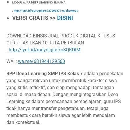
MODUL AJAR DEEP LEARNING SMA/MA
:
http://lynk.id/gurugela/n7x7e66x71yv/checkout
VERSI GRATIS >>
DISINI
DOWNLOAD BINSIS JUAL PRODUK DIGITAL KHUSUS
GURU HASILKAN 10 JUTA PERBULAN
:
http://lynk.id/rudydigital/o3QKDlM
WA :
wa.me/681944129560
RPP Deep Learning SMP IPS Kelas 7
adalah pendekatan
yang sangat relevan untuk membentuk karakter siswa
yang kritis, reflektif, dan siap menghadapi tantangan
sosial di masa depan. Dengan mengintegrasikan Deep
Learning ke dalam perencanaan pembelajaran, guru IPS
tidak hanya mentransfer pengetahuan, tetapi juga
membentuk cara berpikir siswa agar lebih mendalam
dan kontekstual.