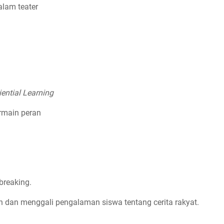
alam teater
iential Learning
ermain peran
breaking.
dan menggali pengalaman siswa tentang cerita rakyat.