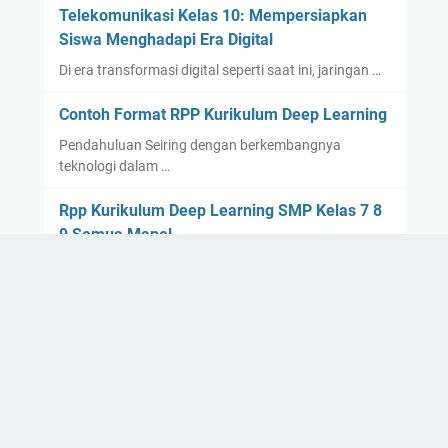
Telekomunikasi Kelas 10: Mempersiapkan
Siswa Menghadapi Era Digital
Di era transformasi digital seperti saat ini, jaringan …
Contoh Format RPP Kurikulum Deep Learning
Pendahuluan Seiring dengan berkembangnya
teknologi dalam …
Rpp Kurikulum Deep Learning SMP Kelas 7 8
9 Semua Mapel
Hello, pembaca Rpp Kurikulum Deep Lea…
Contoh Rpp Deep Learning Bahasa Indonesia
Kelas 10 SMA
Hello, para pembaca yang budiman, bagaimana
kabarnya? Sem…