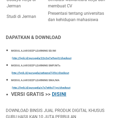
Jerman
membuat CV
Presentasi tentang universitas
Studi di Jerman
dan kehidupan mahasiswa
DAPATKAN & DOWNLOAD
MODUL AJAR DEEP LEARNING SD/MI
:
http://lynk.id/gurugela/22n2w7w9wvj3/checkout
MODUL AJAR DEEP LEARNING SMP/MTs
:
http://lynk.id/gurugela/xe6ezne7j35n/checkout
MODUL AJAR DEEP LEARNING SMA/MA
:
http://lynk.id/gurugela/n7x7e66x71yv/checkout
VERSI GRATIS >>
DISINI
DOWNLOAD BINSIS JUAL PRODUK DIGITAL KHUSUS
GURU HASILKAN 10 JUTA PERBULAN