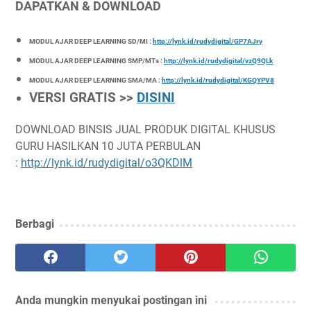
DAPATKAN & DOWNLOAD
MODUL AJAR DEEP LEARNING SD/MI :
http://lynk.id/rudydigital/GP7AJry
MODUL AJAR DEEP LEARNING SMP/MTs :
http://lynk.id/rudydigital/vzQ9QLk
MODUL AJAR DEEP LEARNING SMA/MA :
http://lynk.id/rudydigital/KGQYPV8
VERSI GRATIS >>
DISINI
DOWNLOAD BINSIS JUAL PRODUK DIGITAL KHUSUS
GURU HASILKAN 10 JUTA PERBULAN
:
http://lynk.id/rudydigital/o3QKDlM
Berbagi
Anda mungkin menyukai postingan ini