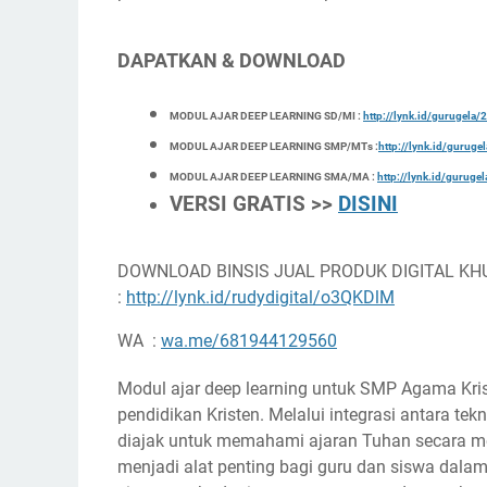
DAPATKAN & DOWNLOAD
MODUL AJAR DEEP LEARNING SD/MI :
http://lynk.id/gurugel
MODUL AJAR DEEP LEARNING SMP/MTs :
http://lynk.id/gurug
MODUL AJAR DEEP LEARNING SMA/MA :
http://lynk.id/gurug
VERSI GRATIS >>
DISINI
DOWNLOAD BINSIS JUAL PRODUK DIGITAL KH
:
http://lynk.id/rudydigital/o3QKDlM
WA :
wa.me/681944129560
Modul ajar deep learning untuk SMP Agama Kri
pendidikan Kristen. Melalui integrasi antara tekno
diajak untuk memahami ajaran Tuhan secara m
menjadi alat penting bagi guru dan siswa dal