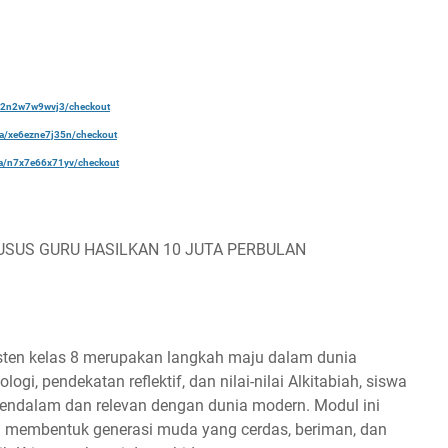
a/22n2w7w9wvj3/checkout
ela/xe6ezne7j35n/checkout
ela/n7x7e66x71yv/checkout
USUS GURU HASILKAN 10 JUTA PERBULAN
sten kelas 8 merupakan langkah maju dalam dunia
logi, pendekatan reflektif, dan nilai-nilai Alkitabiah, siswa
endalam dan relevan dengan dunia modern. Modul ini
am membentuk generasi muda yang cerdas, beriman, dan