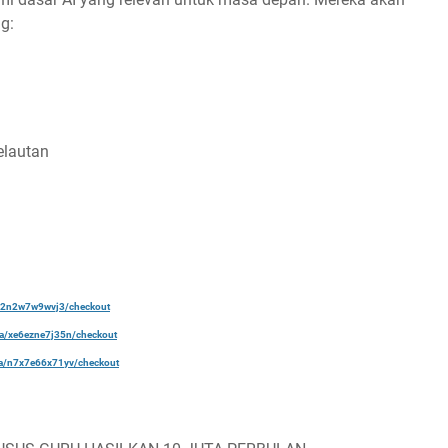
ng:
elautan
a/22n2w7w9wvj3/checkout
ela/xe6ezne7j35n/checkout
ela/n7x7e66x71yv/checkout