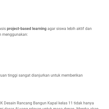
asis
project-based learning
agar siswa lebih aktif dan
kan menggunakan:
uruan tinggi sangat dianjurkan untuk memberikan
SMK Desain Rancang Bangun Kapal kelas 11 tidak hanya
mi dasar AI yang relevan untuk masa depan. Mereka akan