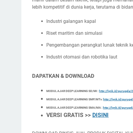
lebih kompetitif di dunia kerja, terutama di bida
Industri galangan kapal
Riset maritim dan simulasi
Pengembangan perangkat lunak teknik k
Industri otomasi dan robotika laut
DAPATKAN & DOWNLOAD
MODUL AJAR DEEP LEARNING SD/MI :
http://lynk.id/gurugel
MODUL AJAR DEEP LEARNING SMP/MTs :
http://lynk.id/gurug
MODUL AJAR DEEP LEARNING SMA/MA :
http://lynk.id/gurug
VERSI GRATIS >>
DISINI