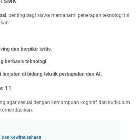
di SMK
pal
, penting bagi siswa memahami penerapan teknologi ini
akan:
g dan berpikir kritis.
g berbasis teknologi.
lanjutan di bidang teknik perkapalan dan AI.
as 11
cang agar sesuai dengan kemampuan kognitif dan kurikulum
rekomendasikan:
i Dan Kewirausahaan