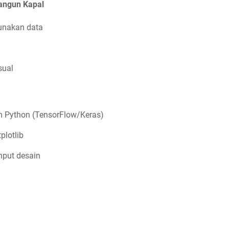
angun Kapal
unakan data
sual
 Python (TensorFlow/Keras)
plotlib
nput desain