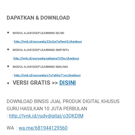
DAPATKAN & DOWNLOAD
MODUL AJAR DEEP LEARNING SD/MI
:
http://lynk.id/gurugela/22n2w7w9wvj3/checkout
MODUL AJAR DEEP LEARNING SMP/MTs
:
http://lynk.id/gurugela/xe6ezne7j35n/checkout
MODUL AJAR DEEP LEARNING SMA/MA
:
http://lynk.id/gurugela/n7x7e66x71yv/checkout
VERSI GRATIS >>
DISINI
DOWNLOAD BINSIS JUAL PRODUK DIGITAL KHUSUS
GURU HASILKAN 10 JUTA PERBULAN
:
http://lynk.id/rudydigital/o3QKDlM
WA :
wa.me/681944129560