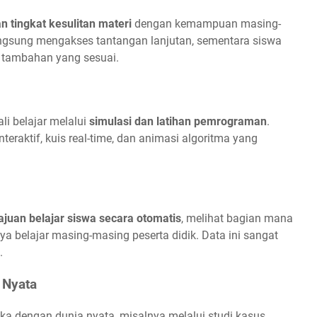
 tingkat kesulitan materi
dengan kemampuan masing-
angsung mengakses tantangan lanjutan, sementara siswa
n tambahan yang sesuai.
li belajar melalui
simulasi dan latihan pemrograman
.
nteraktif, kuis real-time, dan animasi algoritma yang
juan belajar siswa secara otomatis
, melihat bagian mana
ya belajar masing-masing peserta didik. Data ini sangat
.
 Nyata
ka dengan dunia nyata, misalnya melalui studi kasus