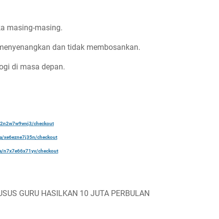
ka masing-masing.
 menyenangkan dan tidak membosankan.
ogi di masa depan.
a/22n2w7w9wvj3/checkout
ela/xe6ezne7j35n/checkout
ela/n7x7e66x71yv/checkout
USUS GURU HASILKAN 10 JUTA PERBULAN