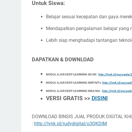
Untuk Siswa:
Belajar sesuai kecepatan dan gaya mere
Mendapatkan pengalaman belajar yang
Lebih siap menghadapi tantangan teknol
DAPATKAN & DOWNLOAD
MODUL AJAR DEEP LEARNING SD/MI :
http://lynk.id/gurugel
MODUL AJAR DEEP LEARNING SMP/MTs :
http://lynk.id/gurug
MODUL AJAR DEEP LEARNING SMA/MA :
http://lynk.id/gurug
VERSI GRATIS >>
DISINI
DOWNLOAD BINSIS JUAL PRODUK DIGITAL KH
:
http://lynk.id/rudydigital/o3QKDlM