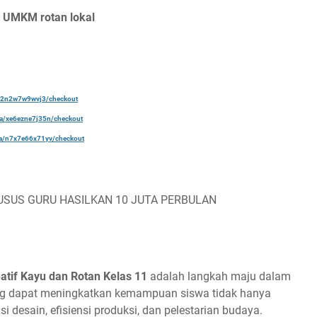
u UMKM rotan lokal
a/22n2w7w9wvj3/checkout
ela/xe6ezne7j35n/checkout
ela/n7x7e66x71yv/checkout
USUS GURU HASILKAN 10 JUTA PERBULAN
atif Kayu dan Rotan Kelas 11
adalah langkah maju dalam
ning dapat meningkatkan kemampuan siswa tidak hanya
i desain, efisiensi produksi, dan pelestarian budaya.