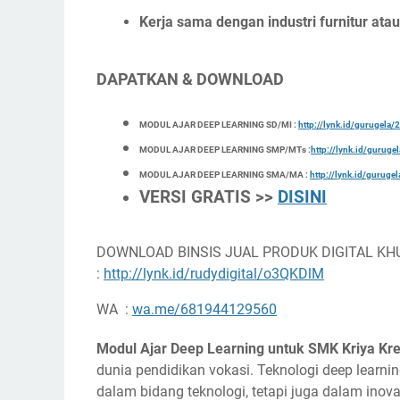
Kerja sama dengan industri furnitur ata
DAPATKAN & DOWNLOAD
MODUL AJAR DEEP LEARNING SD/MI :
http://lynk.id/gurugel
MODUL AJAR DEEP LEARNING SMP/MTs :
http://lynk.id/gurug
MODUL AJAR DEEP LEARNING SMA/MA :
http://lynk.id/gurug
VERSI GRATIS >>
DISINI
DOWNLOAD BINSIS JUAL PRODUK DIGITAL KH
:
http://lynk.id/rudydigital/o3QKDlM
WA :
wa.me/681944129560
Modul Ajar Deep Learning untuk SMK Kriya Kre
dunia pendidikan vokasi. Teknologi deep lear
dalam bidang teknologi, tetapi juga dalam inovas