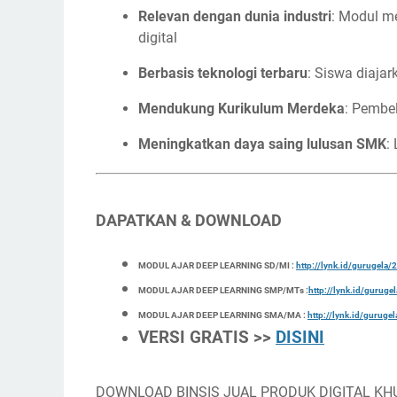
Relevan dengan dunia industri
: Modul me
digital
Berbasis teknologi terbaru
: Siswa diaja
Mendukung Kurikulum Merdeka
: Pembel
Meningkatkan daya saing lulusan SMK
:
DAPATKAN & DOWNLOAD
MODUL AJAR DEEP LEARNING SD/MI :
http://lynk.id/gurugel
MODUL AJAR DEEP LEARNING SMP/MTs :
http://lynk.id/gurug
MODUL AJAR DEEP LEARNING SMA/MA :
http://lynk.id/gurug
VERSI GRATIS >>
DISINI
DOWNLOAD BINSIS JUAL PRODUK DIGITAL KH