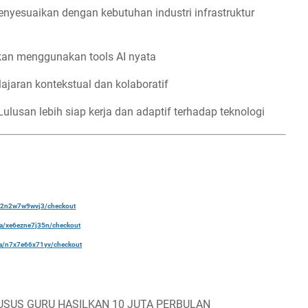
nyesuaikan dengan kebutuhan industri infrastruktur
rkan menggunakan tools AI nyata
ajaran kontekstual dan kolaboratif
 Lulusan lebih siap kerja dan adaptif terhadap teknologi
a/22n2w7w9wvj3/checkout
ela/xe6ezne7j35n/checkout
ela/n7x7e66x71yv/checkout
USUS GURU HASILKAN 10 JUTA PERBULAN