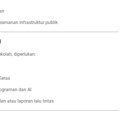
gan
amanan infrastruktur publik
l
kolah, diperlukan:
Keras
rograman dan AI
an atau laporan lalu lintas