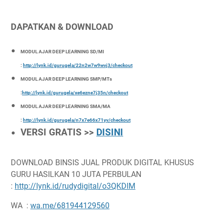
DAPATKAN & DOWNLOAD
MODUL AJAR DEEP LEARNING SD/MI
:
http://lynk.id/gurugela/22n2w7w9wvj3/checkout
MODUL AJAR DEEP LEARNING SMP/MTs
:
http://lynk.id/gurugela/xe6ezne7j35n/checkout
MODUL AJAR DEEP LEARNING SMA/MA
:
http://lynk.id/gurugela/n7x7e66x71yv/checkout
VERSI GRATIS >>
DISINI
DOWNLOAD BINSIS JUAL PRODUK DIGITAL KHUSUS
GURU HASILKAN 10 JUTA PERBULAN
:
http://lynk.id/rudydigital/o3QKDlM
WA :
wa.me/681944129560