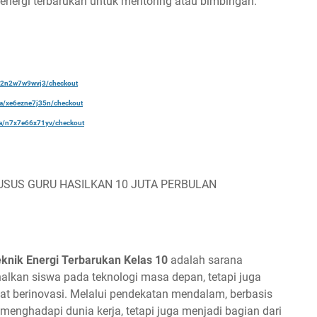
energi terbarukan untuk mentoring atau bimbingan.
a/22n2w7w9wvj3/checkout
ela/xe6ezne7j35n/checkout
ela/n7x7e66x71yv/checkout
USUS GURU HASILKAN 10 JUTA PERBULAN
knik Energi Terbarukan Kelas 10
adalah sarana
alkan siswa pada teknologi masa depan, tetapi juga
 berinovasi. Melalui pendekatan mendalam, berbasis
 menghadapi dunia kerja, tetapi juga menjadi bagian dari