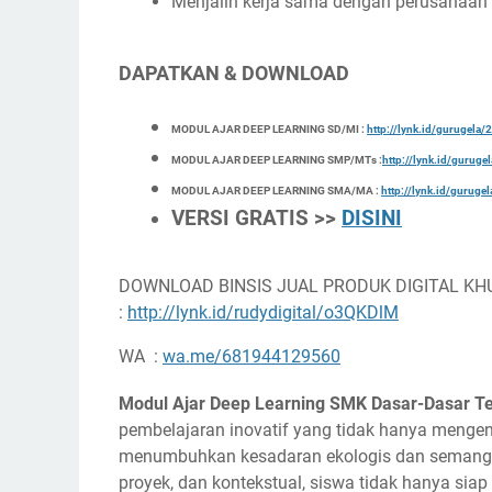
Menjalin kerja sama dengan perusahaan 
DAPATKAN & DOWNLOAD
MODUL AJAR DEEP LEARNING SD/MI :
http://lynk.id/gurugel
MODUL AJAR DEEP LEARNING SMP/MTs :
http://lynk.id/gurug
MODUL AJAR DEEP LEARNING SMA/MA :
http://lynk.id/gurug
VERSI GRATIS >>
DISINI
DOWNLOAD BINSIS JUAL PRODUK DIGITAL KH
:
http://lynk.id/rudydigital/o3QKDlM
WA :
wa.me/681944129560
Modul Ajar Deep Learning SMK Dasar-Dasar Te
pembelajaran inovatif yang tidak hanya mengen
menumbuhkan kesadaran ekologis dan semangat
proyek, dan kontekstual, siswa tidak hanya siap