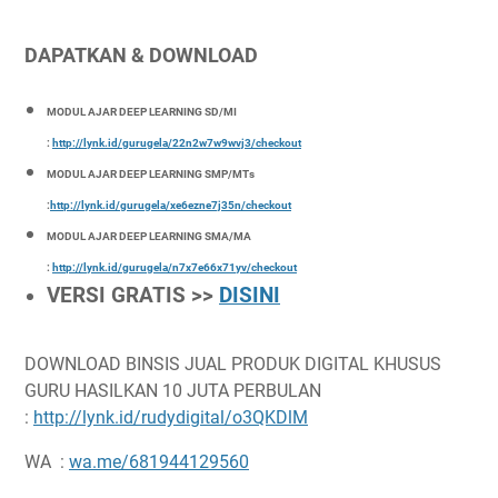
DAPATKAN & DOWNLOAD
MODUL AJAR DEEP LEARNING SD/MI
:
http://lynk.id/gurugela/22n2w7w9wvj3/checkout
MODUL AJAR DEEP LEARNING SMP/MTs
:
http://lynk.id/gurugela/xe6ezne7j35n/checkout
MODUL AJAR DEEP LEARNING SMA/MA
:
http://lynk.id/gurugela/n7x7e66x71yv/checkout
VERSI GRATIS >>
DISINI
DOWNLOAD BINSIS JUAL PRODUK DIGITAL KHUSUS
GURU HASILKAN 10 JUTA PERBULAN
:
http://lynk.id/rudydigital/o3QKDlM
WA :
wa.me/681944129560