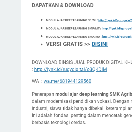
DAPATKAN & DOWNLOAD
MODUL AJAR DEEP LEARNING SD/MI :
http://lynk.id/gurugel
MODUL AJAR DEEP LEARNING SMP/MTs :
http://lynk.id/gurug
MODUL AJAR DEEP LEARNING SMA/MA :
http://lynk.id/gurug
VERSI GRATIS >>
DISINI
DOWNLOAD BINSIS JUAL PRODUK DIGITAL KH
:
http://lynk.id/rudydigital/o3QKDlM
WA :
wa.me/681944129560
Penerapan
modul ajar deep learning SMK Agrib
dalam modernisasi pendidikan vokasi. Dengan 
industri, siswa tidak hanya dibekali keterampilan
Ini adalah fondasi penting dalam mencetak g
berbasis teknologi cerdas.