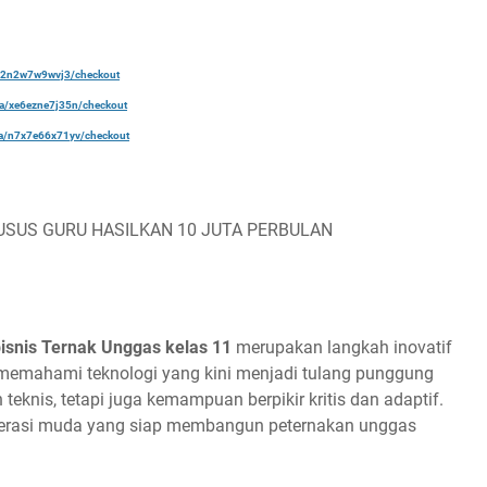
a/22n2w7w9wvj3/checkout
ela/xe6ezne7j35n/checkout
ela/n7x7e66x71yv/checkout
USUS GURU HASILKAN 10 JUTA PERBULAN
isnis Ternak Unggas kelas 11
merupakan langkah inovatif
memahami teknologi yang kini menjadi tulang punggung
 teknis, tetapi juga kemampuan berpikir kritis dan adaptif.
enerasi muda yang siap membangun peternakan unggas