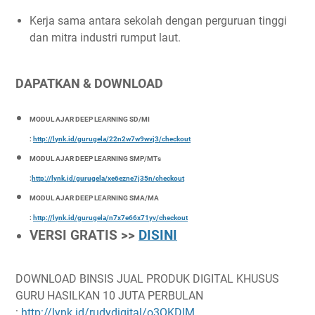
Kerja sama antara sekolah dengan perguruan tinggi
dan mitra industri rumput laut.
DAPATKAN & DOWNLOAD
MODUL AJAR DEEP LEARNING SD/MI
:
http://lynk.id/gurugela/22n2w7w9wvj3/checkout
MODUL AJAR DEEP LEARNING SMP/MTs
:
http://lynk.id/gurugela/xe6ezne7j35n/checkout
MODUL AJAR DEEP LEARNING SMA/MA
:
http://lynk.id/gurugela/n7x7e66x71yv/checkout
VERSI GRATIS >>
DISINI
DOWNLOAD BINSIS JUAL PRODUK DIGITAL KHUSUS
GURU HASILKAN 10 JUTA PERBULAN
:
http://lynk.id/rudydigital/o3QKDlM