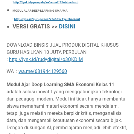
:
http://lynk.id/gurugela/xe6ezne7j35n/checkout
MODUL AJAR DEEP LEARNING SMA/MA
:
http://lynk.id/gurugela/n7x7e66x71yv/checkout
VERSI GRATIS >>
DISINI
DOWNLOAD BINSIS JUAL PRODUK DIGITAL KHUSUS
GURU HASILKAN 10 JUTA PERBULAN
:
http://lynk.id/rudydigital/o3QKDlM
WA :
wa.me/681944129560
Modul Ajar Deep Learning SMA Ekonomi Kelas 11
adalah solusi inovatif yang menggabungkan teknologi
dan pedagogi modern. Modul ini tidak hanya membantu
siswa memahami materi ekonomi secara mendalam,
tetapi juga melatih mereka berpikir kritis, menganalisis
data, dan mengambil keputusan ekonomi secara bijak.
Dengan dukungan AI, pembelajaran menjadi lebih efektif,