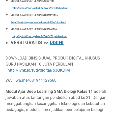
MODUL AJAR DEEP LEARNING SD/MI
:
http://lynk.id/gurugela/22n2w7w9wvj3/checkout
MODUL AJAR DEEP LEARNING SMP/MTs
:
http://lynk.id/gurugela/xe6ezne7j35n/checkout
MODUL AJAR DEEP LEARNING SMA/MA
:
http://lynk.id/gurugela/n7x7e66x71yv/checkout
VERSI GRATIS >>
DISINI
DOWNLOAD BINSIS JUAL PRODUK DIGITAL KHUSUS
GURU HASILKAN 10 JUTA PERBULAN
:
http://lynk.id/rudydigital/o3QKDlM
WA :
wa.me/681944129560
Modul Ajar Deep Learning SMA Biologi Kelas 11
adalah
jawaban atas tantangan pendidikan abad ke-21. Dengan
menggabungkan kecanggihan teknologi dan kebutuhan
pedagogis, modul ini menjadikan pembelajaran biologi