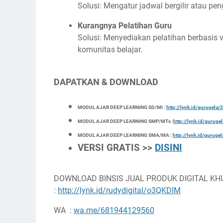
Solusi: Mengatur jadwal bergilir atau p
Kurangnya Pelatihan Guru
Solusi: Menyediakan pelatihan berbasis v
komunitas belajar.
DAPATKAN & DOWNLOAD
MODUL AJAR DEEP LEARNING SD/MI :
http://lynk.id/gurugel
MODUL AJAR DEEP LEARNING SMP/MTs :
http://lynk.id/gurug
MODUL AJAR DEEP LEARNING SMA/MA :
http://lynk.id/gurug
VERSI GRATIS >>
DISINI
DOWNLOAD BINSIS JUAL PRODUK DIGITAL KH
:
http://lynk.id/rudydigital/o3QKDlM
WA :
wa.me/681944129560