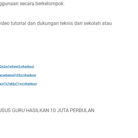
enggunaan secara berkelompok.
ideo tutorial dan dukungan teknis dari sekolah atau
a/22n2w7w9wvj3/checkout
ela/xe6ezne7j35n/checkout
ela/n7x7e66x71yv/checkout
USUS GURU HASILKAN 10 JUTA PERBULAN