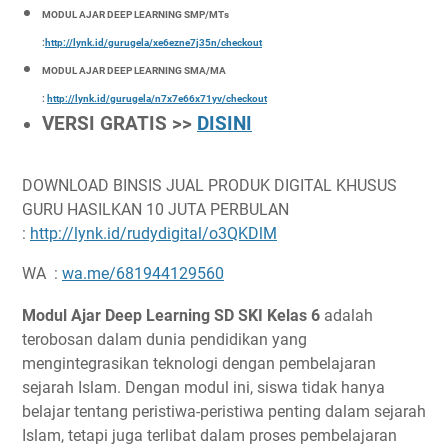
MODUL AJAR DEEP LEARNING SMP/MTs
:
http://lynk.id/gurugela/xe6ezne7j35n/checkout
MODUL AJAR DEEP LEARNING SMA/MA
:
http://lynk.id/gurugela/n7x7e66x71yv/checkout
VERSI GRATIS >>
DISINI
DOWNLOAD BINSIS JUAL PRODUK DIGITAL KHUSUS
GURU HASILKAN 10 JUTA PERBULAN
:
http://lynk.id/rudydigital/o3QKDlM
WA :
wa.me/681944129560
Modul Ajar Deep Learning SD SKI Kelas 6
adalah
terobosan dalam dunia pendidikan yang
mengintegrasikan teknologi dengan pembelajaran
sejarah Islam. Dengan modul ini, siswa tidak hanya
belajar tentang peristiwa-peristiwa penting dalam sejarah
Islam, tetapi juga terlibat dalam proses pembelajaran