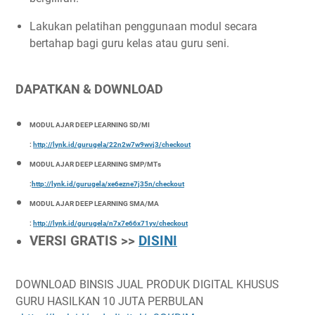
Lakukan pelatihan penggunaan modul secara
bertahap bagi guru kelas atau guru seni.
DAPATKAN & DOWNLOAD
MODUL AJAR DEEP LEARNING SD/MI
:
http://lynk.id/gurugela/22n2w7w9wvj3/checkout
MODUL AJAR DEEP LEARNING SMP/MTs
:
http://lynk.id/gurugela/xe6ezne7j35n/checkout
MODUL AJAR DEEP LEARNING SMA/MA
:
http://lynk.id/gurugela/n7x7e66x71yv/checkout
VERSI GRATIS >>
DISINI
DOWNLOAD BINSIS JUAL PRODUK DIGITAL KHUSUS
GURU HASILKAN 10 JUTA PERBULAN