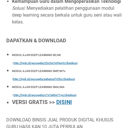
Kemampuan Guru dalam Mengoperasikan Teknologi
Solusi:
Menyediakan pelatihan penggunaan modul
deep learning secara berkala untuk guru seni atau wali
kelas.
DAPATKAN & DOWNLOAD
MODUL AJAR DEEP LEARNING SD/MI
:
http://lynk.id/gurugela/22n2w7w9wvj3/checkout
MODUL AJAR DEEP LEARNING SMP/MTs
:
http://lynk.id/gurugela/xe6ezne7j35n/checkout
MODUL AJAR DEEP LEARNING SMA/MA
:
http://lynk.id/gurugela/n7x7e66x71yv/checkout
VERSI GRATIS >>
DISINI
DOWNLOAD BINSIS JUAL PRODUK DIGITAL KHUSUS
GURU HASILKAN 10 JUTA PERBULAN