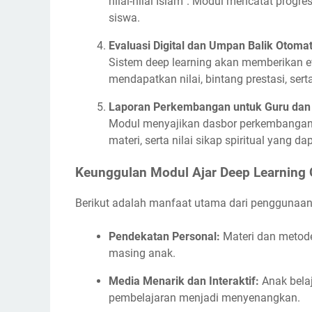
nilai-nilai Islam”. Modul mencatat pro
siswa.
Evaluasi Digital dan Umpan Balik Otomat
Sistem deep learning akan memberikan ev
mendapatkan nilai, bintang prestasi, se
Laporan Perkembangan untuk Guru dan
Modul menyajikan dasbor perkembangan s
materi, serta nilai sikap spiritual yang d
Keunggulan Modul Ajar Deep Learning 
Berikut adalah manfaat utama dari penggunaa
Pendekatan Personal:
Materi dan metod
masing anak.
Media Menarik dan Interaktif:
Anak belaj
pembelajaran menjadi menyenangkan.