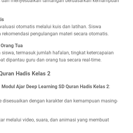
gres dan menyesuaikan tantangan berdasarkan kemampuan
is
aluasi otomatis melalui kuis dan latihan. Siswa
rta rekomendasi pengulangan materi secara otomatis.
 Orang Tua
iswa, termasuk jumlah hafalan, tingkat ketercapaian
apat dipantau guru dan orang tua secara real-time.
Quran Hadis Kelas 2
n
Modul Ajar Deep Learning SD Quran Hadis Kelas 2
:
e disesuaikan dengan karakter dan kemampuan masing-
ar melalui video, suara, dan animasi yang membuat