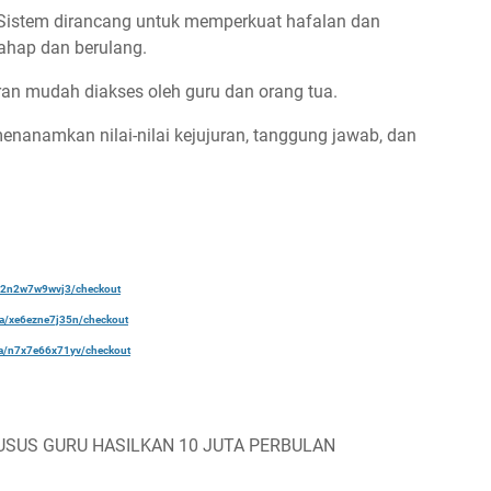
istem dirancang untuk memperkuat hafalan dan
ahap dan berulang.
an mudah diakses oleh guru dan orang tua.
enanamkan nilai-nilai kejujuran, tanggung jawab, dan
a/22n2w7w9wvj3/checkout
ela/xe6ezne7j35n/checkout
ela/n7x7e66x71yv/checkout
USUS GURU HASILKAN 10 JUTA PERBULAN