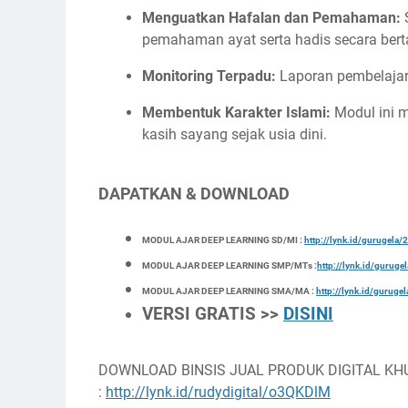
Menguatkan Hafalan dan Pemahaman:
S
pemahaman ayat serta hadis secara bert
Monitoring Terpadu:
Laporan pembelajar
Membentuk Karakter Islami:
Modul ini m
kasih sayang sejak usia dini.
DAPATKAN & DOWNLOAD
MODUL AJAR DEEP LEARNING SD/MI :
http://lynk.id/gurugel
MODUL AJAR DEEP LEARNING SMP/MTs :
http://lynk.id/gurug
MODUL AJAR DEEP LEARNING SMA/MA :
http://lynk.id/gurug
VERSI GRATIS >>
DISINI
DOWNLOAD BINSIS JUAL PRODUK DIGITAL KH
:
http://lynk.id/rudydigital/o3QKDlM