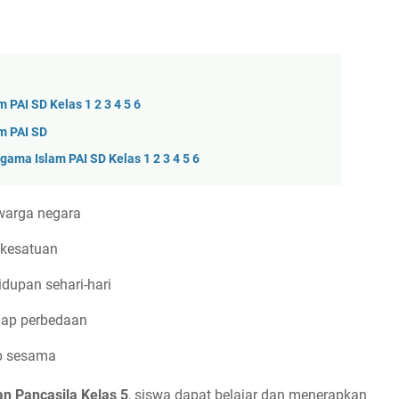
PAI SD Kelas 1 2 3 4 5 6
m PAI SD
ama Islam PAI SD Kelas 1 2 3 4 5 6
warga negara
kesatuan
upan sehari-hari
adap perbedaan
ap sesama
n Pancasila Kelas 5
, siswa dapat belajar dan menerapkan