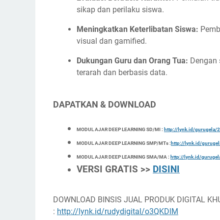
sikap dan perilaku siswa.
Meningkatkan Keterlibatan Siswa:
Pembe
visual dan gamified.
Dukungan Guru dan Orang Tua:
Dengan s
terarah dan berbasis data.
DAPATKAN & DOWNLOAD
MODUL AJAR DEEP LEARNING SD/MI :
http://lynk.id/gurugel
MODUL AJAR DEEP LEARNING SMP/MTs :
http://lynk.id/gurug
MODUL AJAR DEEP LEARNING SMA/MA :
http://lynk.id/gurug
VERSI GRATIS >>
DISINI
DOWNLOAD BINSIS JUAL PRODUK DIGITAL KH
:
http://lynk.id/rudydigital/o3QKDlM