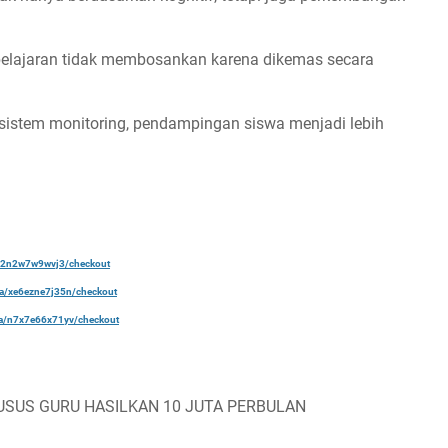
lajaran tidak membosankan karena dikemas secara
istem monitoring, pendampingan siswa menjadi lebih
a/22n2w7w9wvj3/checkout
ela/xe6ezne7j35n/checkout
ela/n7x7e66x71yv/checkout
USUS GURU HASILKAN 10 JUTA PERBULAN