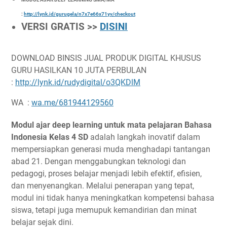
:
http://lynk.id/gurugela/n7x7e66x71yv/checkout
VERSI GRATIS >>
DISINI
DOWNLOAD BINSIS JUAL PRODUK DIGITAL KHUSUS
GURU HASILKAN 10 JUTA PERBULAN
:
http://lynk.id/rudydigital/o3QKDlM
WA :
wa.me/681944129560
Modul ajar deep learning untuk mata pelajaran Bahasa
Indonesia Kelas 4 SD
adalah langkah inovatif dalam
mempersiapkan generasi muda menghadapi tantangan
abad 21. Dengan menggabungkan teknologi dan
pedagogi, proses belajar menjadi lebih efektif, efisien,
dan menyenangkan. Melalui penerapan yang tepat,
modul ini tidak hanya meningkatkan kompetensi bahasa
siswa, tetapi juga memupuk kemandirian dan minat
belajar sejak dini.