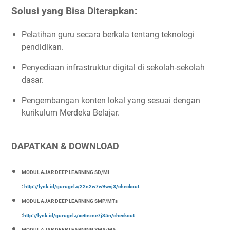
Solusi yang Bisa Diterapkan:
Pelatihan guru secara berkala tentang teknologi
pendidikan.
Penyediaan infrastruktur digital di sekolah-sekolah
dasar.
Pengembangan konten lokal yang sesuai dengan
kurikulum Merdeka Belajar.
DAPATKAN & DOWNLOAD
MODUL AJAR DEEP LEARNING SD/MI
:
http://lynk.id/gurugela/22n2w7w9wvj3/checkout
MODUL AJAR DEEP LEARNING SMP/MTs
:
http://lynk.id/gurugela/xe6ezne7j35n/checkout
MODUL AJAR DEEP LEARNING SMA/MA