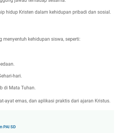
anggung jawab terhadap sesama.
 hidup Kristen dalam kehidupan pribadi dan sosial.
ng menyentuh kehidupan siswa, seperti:
bedaan.
ehari-hari.
b di Mata Tuhan.
t-ayat emas, dan aplikasi praktis dari ajaran Kristus.
m PAI SD