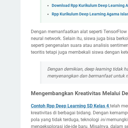
Download Rpp Kurikulum Deep Learning Ag
Rpp Kurikulum Deep Learning Agama Islam
Dengan memanfaatkan alat seperti TensorFlow 
neural network. Selain itu, siswa juga bisa be
seperti pengenalan suara atau analisis sentime
teoritis tetapi juga membekali siswa dengan kete
Dengan demikian, deep learning tidak h
menyenangkan dan bermanfaat untuk 
Mengembangkan Kreativitas Melalui De
Contoh Rpp Deep Learning SD Kelas 4
telah me
kreativitas di berbagai bidang. Dengan kema
pola yang tidak terduga, teknologi
ini
memungkink
mengeksplorasi ide-ide baru. Misalnya, dalam s