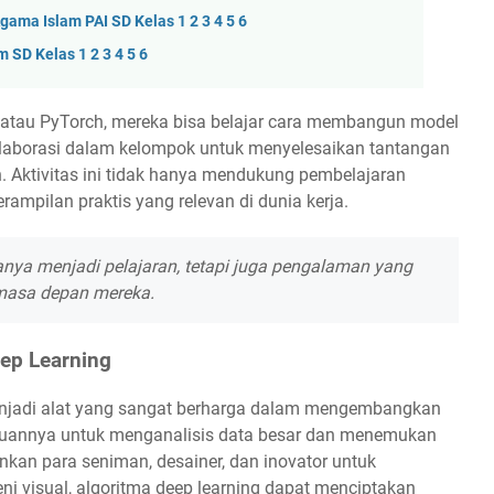
ama Islam PAI SD Kelas 1 2 3 4 5 6
 SD Kelas 1 2 3 4 5 6
atau PyTorch, mereka bisa belajar cara membangun model
rkolaborasi dalam kelompok untuk menyelesaikan tantangan
n. Aktivitas ini tidak hanya mendukung pembelajaran
rampilan praktis yang relevan di dunia kerja.
anya menjadi pelajaran, tetapi juga pengalaman yang
masa depan mereka.
ep Learning
njadi alat yang sangat berharga dalam mengembangkan
mpuannya untuk menganalisis data besar dan menemukan
an para seniman, desainer, dan inovator untuk
eni visual, algoritma deep learning dapat menciptakan