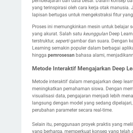
pembelajaran dari data besar. Dalam konsep da
yang terinspirasi oleh cara kerja otak manusia. J
lapisan bertugas untuk mengekstraksi fitur ya
Proses ini memungkinkan mesin untuk belajar 
yang akurat. Salah satu
keunggulan
Deep Learn
terstruktur,
seperti
gambar dan suara. Dengan kem
Learning semakin populer dalam berbagai aplika
hingga
pemrosesan
bahasa alami, menjadikann
Metode Interaktif Mengajarkan Deep Le
Metode interaktif dalam mengajarkan deep lea
meningkatkan pemahaman siswa. Dengan memanf
visualisasi data, pengajaran menjadi lebih men
langsung dengan model yang sedang dipelajari,
perubahan parameter secara real-time.
Selain itu, penggunaan proyek praktis yang m
yang berharga, memperkuat konsep yang telah 