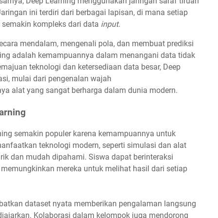
sarnya, Deep Learning menggunakan jaringan saraf tiruan
aringan ini terdiri dari berbagai lapisan, di mana setiap
ng semakin kompleks dari data
input.
secara mendalam, mengenali pola, dan membuat prediksi
ing adalah kemampuannya dalam menangani data tidak
ajuan teknologi dan ketersediaan data besar, Deep
si, mulai dari pengenalan wajah
ya alat yang sangat berharga dalam dunia modern.
arning
rning semakin populer karena kemampuannya untuk
aatkan teknologi modern, seperti simulasi dan alat
arik dan mudah dipahami. Siswa dapat berinteraksi
 memungkinkan mereka untuk melihat hasil dari setiap
elibatkan dataset nyata memberikan pengalaman langsung
diajarkan. Kolaborasi dalam kelompok juga mendorong