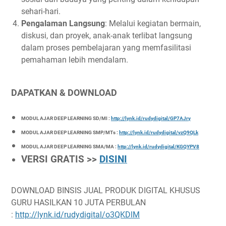
sehari-hari.
Pengalaman Langsung
: Melalui kegiatan bermain,
diskusi, dan proyek, anak-anak terlibat langsung
dalam proses pembelajaran yang memfasilitasi
pemahaman lebih mendalam.
DAPATKAN & DOWNLOAD
MODUL AJAR DEEP LEARNING SD/MI :
http://lynk.id/rudydigital/GP7AJry
MODUL AJAR DEEP LEARNING SMP/MTs :
http://lynk.id/rudydigital/vzQ9QLk
MODUL AJAR DEEP LEARNING SMA/MA :
http://lynk.id/rudydigital/KGQYPV8
VERSI GRATIS >>
DISINI
DOWNLOAD BINSIS JUAL PRODUK DIGITAL KHUSUS
GURU HASILKAN 10 JUTA PERBULAN
:
http://lynk.id/rudydigital/o3QKDlM