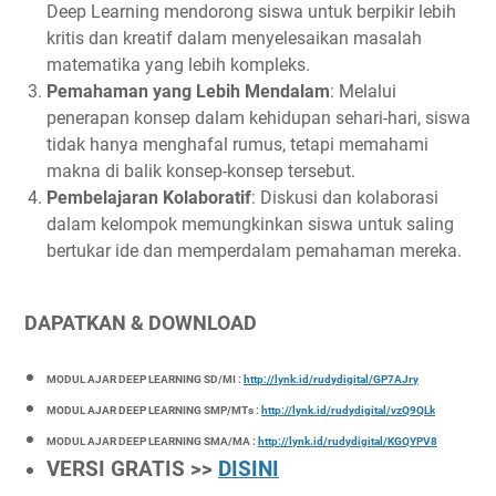
Deep Learning mendorong siswa untuk berpikir lebih
kritis dan kreatif dalam menyelesaikan masalah
matematika yang lebih kompleks.
Pemahaman yang Lebih Mendalam
: Melalui
penerapan konsep dalam kehidupan sehari-hari, siswa
tidak hanya menghafal rumus, tetapi memahami
makna di balik konsep-konsep tersebut.
Pembelajaran Kolaboratif
: Diskusi dan kolaborasi
dalam kelompok memungkinkan siswa untuk saling
bertukar ide dan memperdalam pemahaman mereka.
DAPATKAN & DOWNLOAD
MODUL AJAR DEEP LEARNING SD/MI :
http://lynk.id/rudydigital/GP7AJry
MODUL AJAR DEEP LEARNING SMP/MTs :
http://lynk.id/rudydigital/vzQ9QLk
MODUL AJAR DEEP LEARNING SMA/MA :
http://lynk.id/rudydigital/KGQYPV8
VERSI GRATIS >>
DISINI