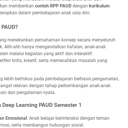
i akan memberikan
contoh RPP PAUD
dengan
kurikulum
iterapkan dalam pembelajaran anak usia dini.
m PAUD?
ang menekankan pemahaman konsep secara menyeluruh
 Alih-alih hanya mengandalkan hafalan, anak-anak
i melalui kegiatan yang aktif dan interaktif.
fikir kritis, kreatif, serta memecahkan masalah yang
ng lebih berfokus pada pembelajaran berbasis pengamatan,
ni sangat relevan dengan tahap perkembangan anak-anak
rmain dan pengalaman nyata.
m Deep Learning PAUD Semester 1
an Emosional
: Anak belajar berinteraksi dengan teman-
emosi, serta membangun hubungan sosial.