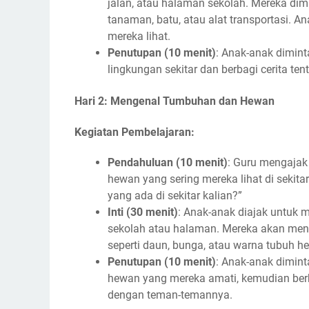
jalan, atau halaman sekolah. Mereka di
tanaman, batu, atau alat transportasi.
mereka lihat.
Penutupan (10 menit)
: Anak-anak dimin
lingkungan sekitar dan berbagi cerita te
Hari 2: Mengenal Tumbuhan dan Hewan
Kegiatan Pembelajaran:
Pendahuluan (10 menit)
: Guru mengajak
hewan yang sering mereka lihat di sekit
yang ada di sekitar kalian?”
Inti (30 menit)
: Anak-anak diajak untuk
sekolah atau halaman. Mereka akan mengid
seperti daun, bunga, atau warna tubuh h
Penutupan (10 menit)
: Anak-anak dimin
hewan yang mereka amati, kemudian berb
dengan teman-temannya.