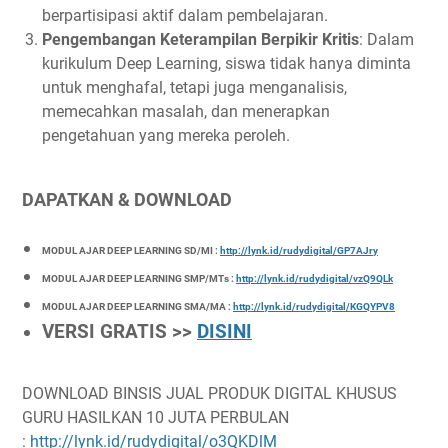
berpartisipasi aktif dalam pembelajaran.
Pengembangan Keterampilan Berpikir Kritis
: Dalam
kurikulum Deep Learning, siswa tidak hanya diminta
untuk menghafal, tetapi juga menganalisis,
memecahkan masalah, dan menerapkan
pengetahuan yang mereka peroleh.
DAPATKAN & DOWNLOAD
MODUL AJAR DEEP LEARNING SD/MI :
http://lynk.id/rudydigital/GP7AJry
MODUL AJAR DEEP LEARNING SMP/MTs :
http://lynk.id/rudydigital/vzQ9QLk
MODUL AJAR DEEP LEARNING SMA/MA :
http://lynk.id/rudydigital/KGQYPV8
VERSI GRATIS >>
DISINI
DOWNLOAD BINSIS JUAL PRODUK DIGITAL KHUSUS
GURU HASILKAN 10 JUTA PERBULAN
:
http://lynk.id/rudydigital/o3QKDlM