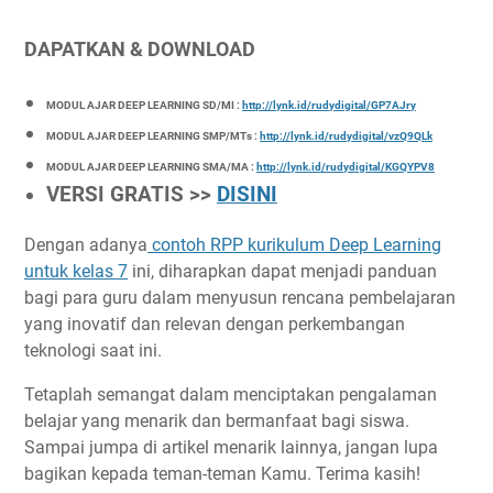
DAPATKAN & DOWNLOAD
MODUL AJAR DEEP LEARNING SD/MI :
http://lynk.id/rudydigital/GP7AJry
MODUL AJAR DEEP LEARNING SMP/MTs :
http://lynk.id/rudydigital/vzQ9QLk
MODUL AJAR DEEP LEARNING SMA/MA :
http://lynk.id/rudydigital/KGQYPV8
VERSI GRATIS >>
DISINI
Dengan adanya
contoh RPP kurikulum Deep Learning
untuk kelas 7
ini, diharapkan dapat menjadi panduan
bagi para guru dalam menyusun rencana pembelajaran
yang inovatif dan relevan dengan perkembangan
teknologi saat ini.
Tetaplah semangat dalam menciptakan pengalaman
belajar yang menarik dan bermanfaat bagi siswa.
Sampai jumpa di artikel menarik lainnya, jangan lupa
bagikan kepada teman-teman Kamu. Terima kasih!