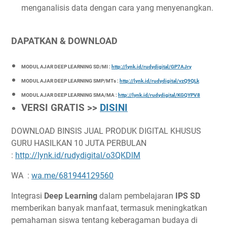
menganalisis data dengan cara yang menyenangkan.
DAPATKAN & DOWNLOAD
MODUL AJAR DEEP LEARNING SD/MI :
http://lynk.id/rudydigital/GP7AJry
MODUL AJAR DEEP LEARNING SMP/MTs :
http://lynk.id/rudydigital/vzQ9QLk
MODUL AJAR DEEP LEARNING SMA/MA :
http://lynk.id/rudydigital/KGQYPV8
VERSI GRATIS >>
DISINI
DOWNLOAD BINSIS JUAL PRODUK DIGITAL KHUSUS
GURU HASILKAN 10 JUTA PERBULAN
:
http://lynk.id/rudydigital/o3QKDlM
WA :
wa.me/681944129560
Integrasi
Deep Learning
dalam pembelajaran
IPS SD
memberikan banyak manfaat, termasuk meningkatkan
pemahaman siswa tentang keberagaman budaya di