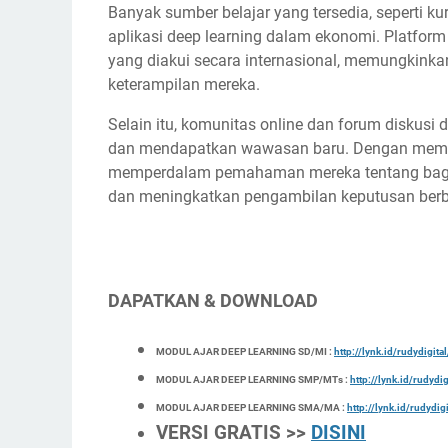
Banyak sumber belajar yang tersedia, seperti ku
aplikasi deep learning dalam ekonomi. Platfor
yang diakui secara internasional, memungkin
keterampilan mereka.
Selain itu, komunitas online dan forum diskus
dan mendapatkan wawasan baru. Dengan memanf
memperdalam pemahaman mereka tentang bagai
dan meningkatkan pengambilan keputusan berb
DAPATKAN & DOWNLOAD
MODUL AJAR DEEP LEARNING SD/MI :
http://lynk.id/rudydigit
MODUL AJAR DEEP LEARNING SMP/MTs :
http://lynk.id/rudydi
MODUL AJAR DEEP LEARNING SMA/MA :
http://lynk.id/rudydi
VERSI GRATIS >>
DISINI