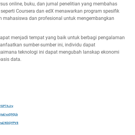
rsus online, buku, dan jurnal penelitian yang membahas
m seperti Coursera dan edX menawarkan program spesifik
kan mahasiswa dan profesional untuk mengembangkan
i dapat menjadi tempat yang baik untuk berbagi pengalaman
aatkan sumber-sumber ini, individu dapat
mana teknologi ini dapat mengubah lanskap ekonomi
asis data.
al/GP7AJry
gital/vzQ9QLk
gital/KGQYPV8