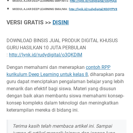
MODUL AJAR DEEP LEARNING SMP/MTs :
http://lynk.id/rudydigital/vzQ9QLk
MODUL AJAR DEEP LEARNING SMA/MA :
http://lynk.id/rudydigital/KGQYPV8
VERSI GRATIS >>
DISINI
DOWNLOAD BINSIS JUAL PRODUK DIGITAL KHUSUS
GURU HASILKAN 10 JUTA PERBULAN
:
http://lynk.id/rudydigital/o3QKDlM
Dengan memahami dan menerapkan
contoh RPP
kurikulum Deep Learning untuk kelas 8
, diharapkan para
guru dapat menciptakan pengalaman belajar yang lebih
menarik dan efektif bagi siswa. Materi yang disusun
dengan baik akan membantu siswa memahami konsep-
konsep kompleks dalam teknologi dan meningkatkan
keterampilan mereka di bidang ini.
Terima kasih telah membaca artikel ini. Sampai