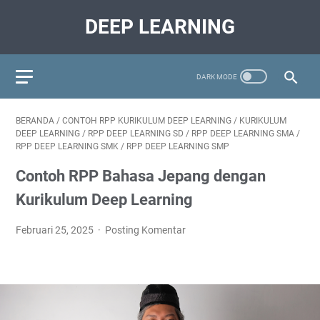
DEEP LEARNING
BERANDA
/
CONTOH RPP KURIKULUM DEEP LEARNING
/
KURIKULUM
DEEP LEARNING
/
RPP DEEP LEARNING SD
/
RPP DEEP LEARNING SMA
/
RPP DEEP LEARNING SMK
/
RPP DEEP LEARNING SMP
Contoh RPP Bahasa Jepang dengan
Kurikulum Deep Learning
Februari 25, 2025
Posting Komentar