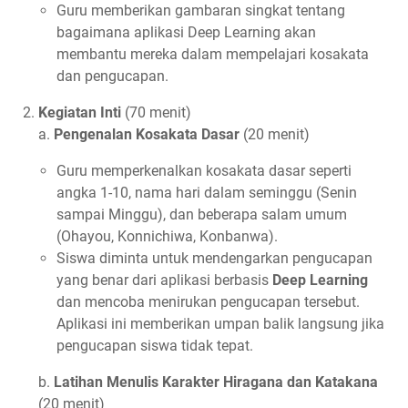
Guru memberikan gambaran singkat tentang
bagaimana aplikasi Deep Learning akan
membantu mereka dalam mempelajari kosakata
dan pengucapan.
Kegiatan Inti
(70 menit)
a.
Pengenalan Kosakata Dasar
(20 menit)
Guru memperkenalkan kosakata dasar seperti
angka 1-10, nama hari dalam seminggu (Senin
sampai Minggu), dan beberapa salam umum
(Ohayou, Konnichiwa, Konbanwa).
Siswa diminta untuk mendengarkan pengucapan
yang benar dari aplikasi berbasis
Deep Learning
dan mencoba menirukan pengucapan tersebut.
Aplikasi ini memberikan umpan balik langsung jika
pengucapan siswa tidak tepat.
b.
Latihan Menulis Karakter Hiragana dan Katakana
(20 menit)