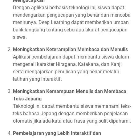
Mengucapkan
Dengan aplikasi berbasis teknologi ini, siswa dapat
mendengarkan pengucapan yang benar dan mencoba
menirunya. Deep Learning dapat memberikan umpan
balik langsung tentang seberapa akurat pengucapan
siswa.
Meningkatkan Keterampilan Membaca dan Menulis
Aplikasi pembelajaran dapat membantu siswa dalam
mengenali karakter Hiragana, Katakana, dan Kanji
serta mengajarkan penulisan yang benar melalui
latihan yang interaktif.
Meningkatkan Kemampuan Menulis dan Membaca
Teks Jepang
Teknologi ini dapat membantu siswa memahami teks-
teks bahasa Jepang dengan memberikan penjelasan
otomatis jika ada kata atau frasa yang sulit dipahami.
Pembelajaran yang Lebih Interaktif dan