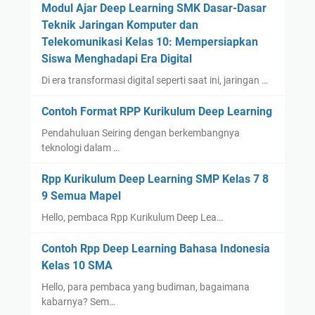
Modul Ajar Deep Learning SMK Dasar-Dasar
Teknik Jaringan Komputer dan
Telekomunikasi Kelas 10: Mempersiapkan
Siswa Menghadapi Era Digital
Di era transformasi digital seperti saat ini, jaringan …
Contoh Format RPP Kurikulum Deep Learning
Pendahuluan Seiring dengan berkembangnya
teknologi dalam …
Rpp Kurikulum Deep Learning SMP Kelas 7 8
9 Semua Mapel
Hello, pembaca Rpp Kurikulum Deep Lea…
Contoh Rpp Deep Learning Bahasa Indonesia
Kelas 10 SMA
Hello, para pembaca yang budiman, bagaimana
kabarnya? Sem…