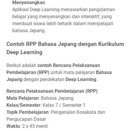
Menyenangkan
Aplikasi Deep Learning menawarkan pengalaman
belajar yang menyenangkan dan interaktif, yang
membuat siswa lebih tertarik dalam mempelajari
bahasa Jepang.
Contoh RPP Bahasa Jepang dengan Kurikulum
Deep Learning
Berikut adalah
contoh Rencana Pelaksanaan
Pembelajaran (RPP)
untuk mata pelajaran
Bahasa
Jepang
dengan pendekatan
Deep Learning
.
Rencana Pelaksanaan Pembelajaran (RPP)
Mata Pelajaran
: Bahasa Jepang
Kelas/Semester
: Kelas 7 / Semester 1
Topik Pembelajaran
: Pengenalan Kosakata dan
Pengucapan Dasar
Waktu
: 2 x 45 menit