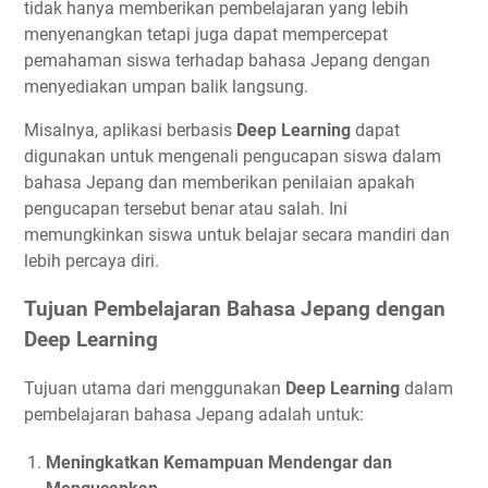
tidak hanya memberikan pembelajaran yang lebih
menyenangkan tetapi juga dapat mempercepat
pemahaman siswa terhadap bahasa Jepang dengan
menyediakan umpan balik langsung.
Misalnya, aplikasi berbasis
Deep Learning
dapat
digunakan untuk mengenali pengucapan siswa dalam
bahasa Jepang dan memberikan penilaian apakah
pengucapan tersebut benar atau salah. Ini
memungkinkan siswa untuk belajar secara mandiri dan
lebih percaya diri.
Tujuan Pembelajaran Bahasa Jepang dengan
Deep Learning
Tujuan utama dari menggunakan
Deep Learning
dalam
pembelajaran bahasa Jepang adalah untuk:
Meningkatkan Kemampuan Mendengar dan