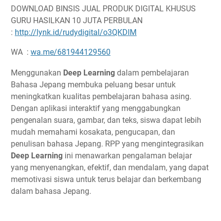
DOWNLOAD BINSIS JUAL PRODUK DIGITAL KHUSUS
GURU HASILKAN 10 JUTA PERBULAN
:
http://lynk.id/rudydigital/o3QKDlM
WA :
wa.me/681944129560
Menggunakan
Deep Learning
dalam pembelajaran
Bahasa Jepang membuka peluang besar untuk
meningkatkan kualitas pembelajaran bahasa asing.
Dengan aplikasi interaktif yang menggabungkan
pengenalan suara, gambar, dan teks, siswa dapat lebih
mudah memahami kosakata, pengucapan, dan
penulisan bahasa Jepang. RPP yang mengintegrasikan
Deep Learning
ini menawarkan pengalaman belajar
yang menyenangkan, efektif, dan mendalam, yang dapat
memotivasi siswa untuk terus belajar dan berkembang
dalam bahasa Jepang.