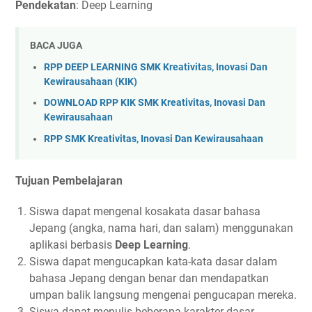
Pendekatan
: Deep Learning
BACA JUGA
RPP DEEP LEARNING SMK Kreativitas, Inovasi Dan
Kewirausahaan (KIK)
DOWNLOAD RPP KIK SMK Kreativitas, Inovasi Dan
Kewirausahaan
RPP SMK Kreativitas, Inovasi Dan Kewirausahaan
Tujuan Pembelajaran
Siswa dapat mengenal kosakata dasar bahasa
Jepang (angka, nama hari, dan salam) menggunakan
aplikasi berbasis
Deep Learning
.
Siswa dapat mengucapkan kata-kata dasar dalam
bahasa Jepang dengan benar dan mendapatkan
umpan balik langsung mengenai pengucapan mereka.
Siswa dapat menulis beberapa karakter dasar