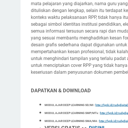
mata pelajaran yang diajarkan, nama guru yan
dituliskan dengan lengkap, selain itu terdapat
konteks waktu pelaksanaan RPP, tidak hanya itu
sebagai simbol identitas institusi pendidikan, 
semua informasi tersusun secara rapi dan muda
yang sesuai membantu menghadirkan kesan form
desain grafis sederhana dapat digunakan untuk
mempertahankan kesan profesional, tidak kala
untuk menghindari tampilan yang terlalu pada
untuk menciptakan cover RPP yang tidak hanya 
keseriusan dalam penyusunan dokumen pembel
DAPATKAN & DOWNLOAD
MODUL AJAR DEEP LEARNING SD/MI :
http://lynk.id/rudydigit
MODUL AJAR DEEP LEARNING SMP/MTs :
http://lynk.id/rudydi
MODUL AJAR DEEP LEARNING SMA/MA :
http://lynk.id/rudydi