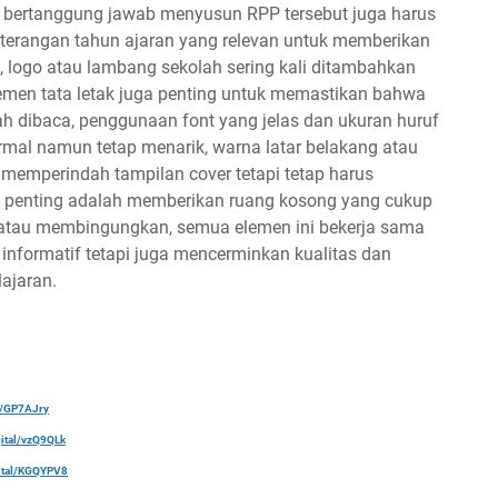
g bertanggung jawab menyusun RPP tersebut juga harus
 keterangan tahun ajaran yang relevan untuk memberikan
, logo atau lambang sekolah sering kali ditambahkan
elemen tata letak juga penting untuk memastikan bahwa
h dibaca, penggunaan font yang jelas dan ukuran huruf
al namun tetap menarik, warna latar belakang atau
 memperindah tampilan cover tetapi tetap harus
h penting adalah memberikan ruang kosong yang cukup
t atau membingungkan, semua elemen ini bekerja sama
informatif tetapi juga mencerminkan kualitas dan
ajaran.
al/GP7AJry
gital/vzQ9QLk
gital/KGQYPV8