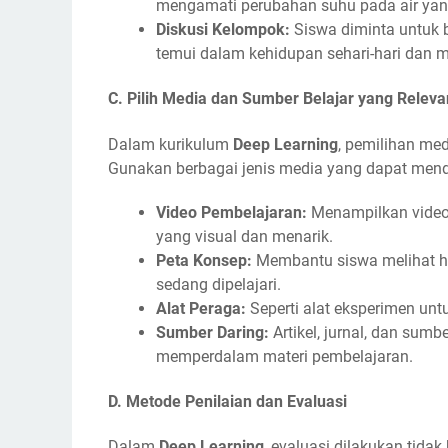
mengamati perubahan suhu pada air yan
Diskusi Kelompok:
Siswa diminta untuk 
temui dalam kehidupan sehari-hari dan 
C.
Pilih Media dan Sumber Belajar yang Releva
Dalam kurikulum
Deep Learning
, pemilihan med
Gunakan berbagai jenis media yang dapat men
Video Pembelajaran:
Menampilkan video
yang visual dan menarik.
Peta Konsep:
Membantu siswa melihat hu
sedang dipelajari.
Alat Peraga:
Seperti alat eksperimen un
Sumber Daring:
Artikel, jurnal, dan sumb
memperdalam materi pembelajaran.
D.
Metode Penilaian dan Evaluasi
Dalam
Deep Learning
, evaluasi dilakukan tidak