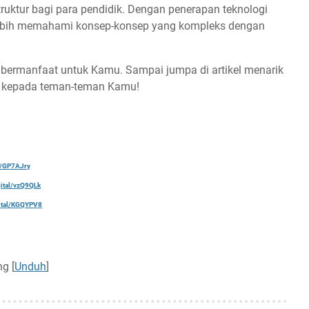
ruktur bagi para pendidik. Dengan penerapan teknologi
lebih memahami konsep-konsep yang kompleks dengan
a bermanfaat untuk Kamu. Sampai jumpa di artikel menarik
a kepada teman-teman Kamu!
al/GP7AJry
gital/vzQ9QLk
gital/KGQYPV8
g [
Unduh
]