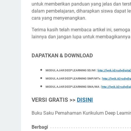
untuk memberikan panduan yang jelas dan terst
dalam pembelajaran, diharapkan siswa dapat 
cara yang menyenangkan.
Terima kasih telah membaca artikel ini, semog
lainnya dan jangan lupa untuk membagikanny
DAPATKAN & DOWNLOAD
MODUL AJAR DEEP LEARNING SD/MI :
http://lynk.id/rudydigit
MODUL AJAR DEEP LEARNING SMP/MTs :
http://lynk.id/rudydi
MODUL AJAR DEEP LEARNING SMA/MA :
http://lynk.id/rudydi
VERSI GRATIS >>
DISINI
Buku Saku Pemahaman Kurikulum Deep Learnin
Berbagi