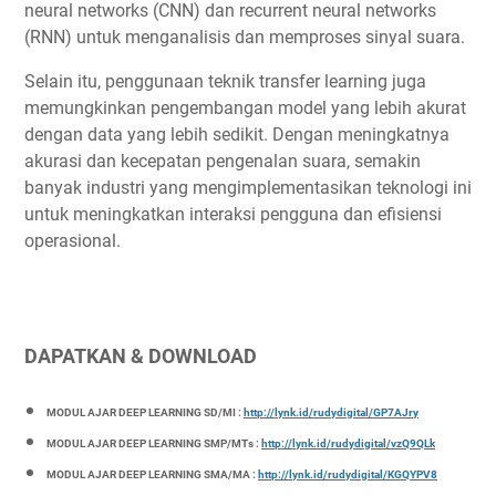
neural networks (CNN) dan recurrent neural networks
(RNN) untuk menganalisis dan memproses sinyal suara.
Selain itu, penggunaan teknik transfer learning juga
memungkinkan pengembangan model yang lebih akurat
dengan data yang lebih sedikit. Dengan meningkatnya
akurasi dan kecepatan pengenalan suara, semakin
banyak industri yang mengimplementasikan teknologi ini
untuk meningkatkan interaksi pengguna dan efisiensi
operasional.
DAPATKAN & DOWNLOAD
MODUL AJAR DEEP LEARNING SD/MI :
http://lynk.id/rudydigital/GP7AJry
MODUL AJAR DEEP LEARNING SMP/MTs :
http://lynk.id/rudydigital/vzQ9QLk
MODUL AJAR DEEP LEARNING SMA/MA :
http://lynk.id/rudydigital/KGQYPV8