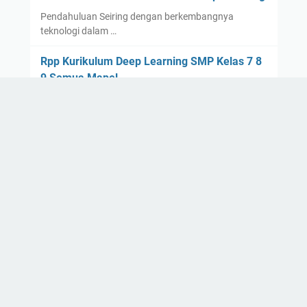
Pendahuluan Seiring dengan berkembangnya
teknologi dalam …
Rpp Kurikulum Deep Learning SMP Kelas 7 8
9 Semua Mapel
Hello, pembaca Rpp Kurikulum Deep Lea…
Contoh Rpp Deep Learning Bahasa Indonesia
Kelas 10 SMA
Hello, para pembaca yang budiman, bagaimana
kabarnya? Sem…
© 2023 -
deep learning