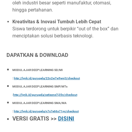
oleh industri besar seperti manufaktur, otomasi,
hingga pertahanan.
Kreativitas & Inovasi Tumbuh Lebih Cepat
Siswa terdorong untuk berpikir “out of the box” dan
menciptakan solusi berbasis teknologi.
DAPATKAN & DOWNLOAD
MODUL AJAR DEEP LEARNING SD/MI
:
http://lynk.id/gurugela/22n2w7w9wvj3/checkout
MODUL AJAR DEEP LEARNING SMP/MTs
:
http://lynk.id/gurugela/xe6ezne7j35n/checkout
MODUL AJAR DEEP LEARNING SMA/MA
:
http://lynk.id/gurugela/n7x7e66x71yv/checkout
VERSI GRATIS >>
DISINI