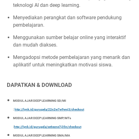
teknologi AI dan deep learning.
Menyediakan perangkat dan software pendukung
pembelajaran.
Menggunakan sumber belajar online yang interaktif
dan mudah diakses.
Mengadopsi metode pembelajaran yang menarik dan
aplikatif untuk meningkatkan motivasi siswa.
DAPATKAN & DOWNLOAD
MODUL AJAR DEEP LEARNING SD/MI
:
http://lynk.id/gurugela/22n2w7w9wvj3/checkout
MODUL AJAR DEEP LEARNING SMP/MTs
:
http://lynk.id/gurugela/xe6ezne7j35n/checkout
MODUL AJAR DEEP LEARNING SMA/MA